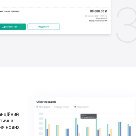
анційний
атична
ня нових