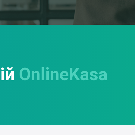
цій
OnlineKasa