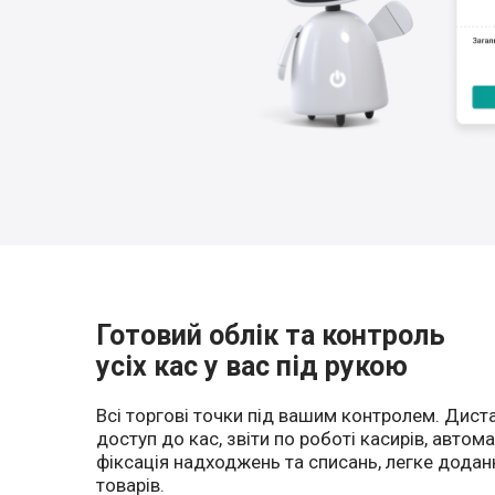
Готовий облік та контроль
усіх кас у вас під рукою
Всі торгові точки під вашим контролем. Дист
доступ до кас, звіти по роботі касирів, автом
фіксація надходжень та списань, легке додан
товарів.