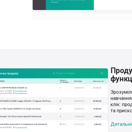
Проду
функц
Зрозуміл
навчання
клік: про
та приск
Детальн