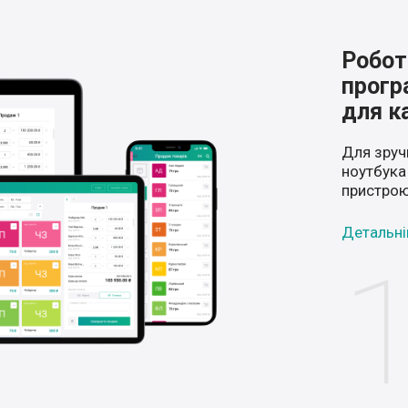
Робот
прогр
для к
Для зруч
ноутбука
пристрою
Детальн