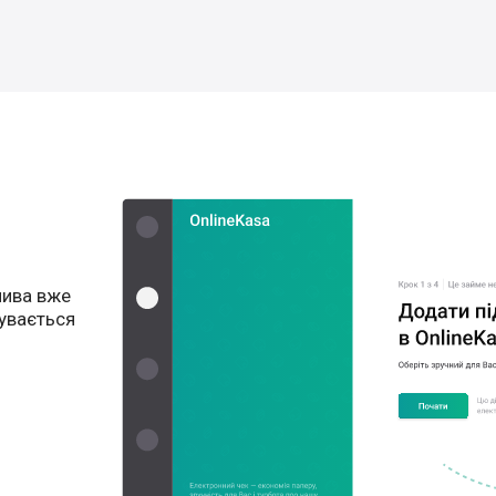
лива вже
бувається