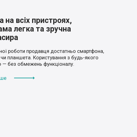
а на всіх пристроях,
ама легка та зручна
асира
ної роботи продавця достатньо смартфона,
 чи планшета. Користування з будь-якого
 — без обмежень функціоналу.
іше