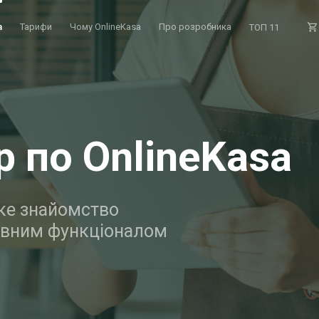
a
Тарифи
Чому OnlineKasa
Про розробника
ТОП 11
р по OnlineKasa
е знайомство
овним функціоналом