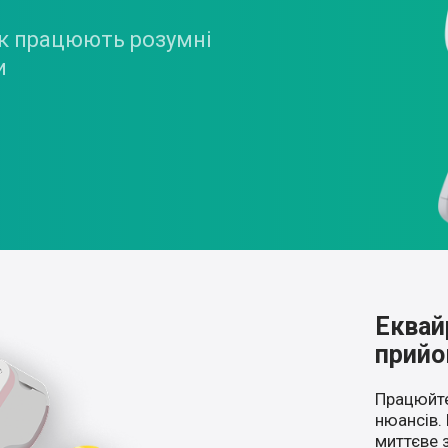
як працюють розумні
и
Еквай
прийо
Працюйте
нюансів.
миттєве 