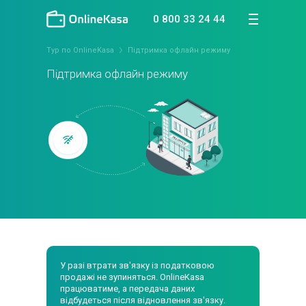
0 800 33 24 44
Тур по OnlineKasa
Підтримка офлайн режиму
Підтримка офлайн
режиму
У разі втрати зв'язку із податковою
продажі не зупиняться.
OnlineKasa
працюватиме, а передача даних
відбудеться після відновлення зв'язку.