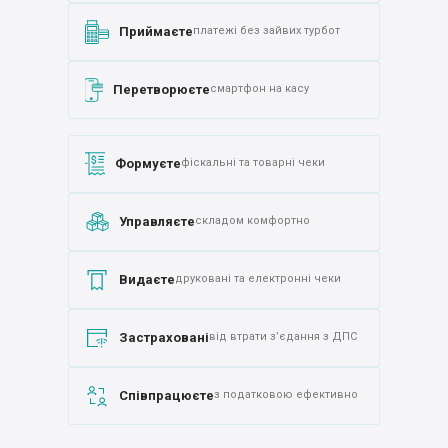
Приймаєте
платежі без зайвих турбот
Перетворюєте
смартфон на касу
Формуєте
фіскальні та товарні чеки
Управляєте
складом комфортно
Видаєте
друковані та електронні чеки
Застраховані
від втрати з’єдання з ДПС
Співпрацюєте
з податковою ефективно