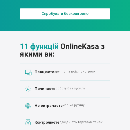
Спробувати безкоштовно
11 функцій
OnlineKasa з
якими ви:
Працюєте
зручно на всіх пристроях
Починаєте
роботу без зусиль
Не витрачаєте
час на рутину
Контролюєте
дохідність торгових точок