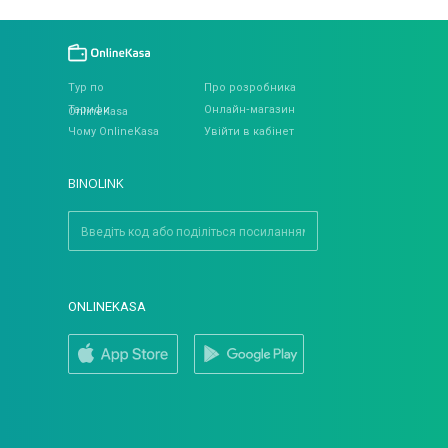
Тур по
Про розробника
Тарифи
Онлайн‐магазин
OnlineKasa
Чому OnlineKasa
Увійти в кабінет
BINOLINK
ONLINEKASA