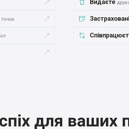
Видаєте
друко
Застрахован
х точок
Співпрацює
бот
спіх для ваших 