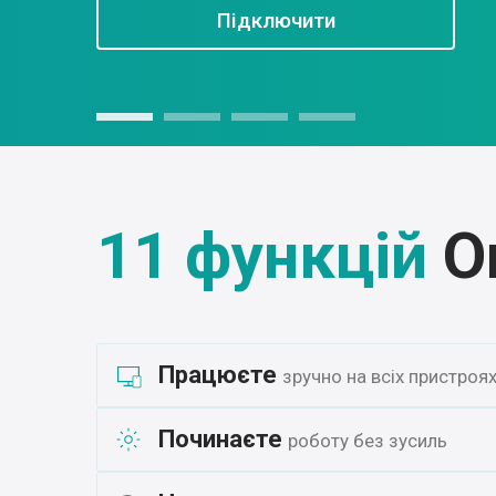
Підключити
11 функцій
O
Працюєте
зручно на всіх пристроя
Починаєте
роботу без зусиль