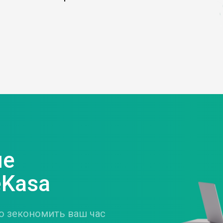
ше
eKasa
чно зекономить ваш час