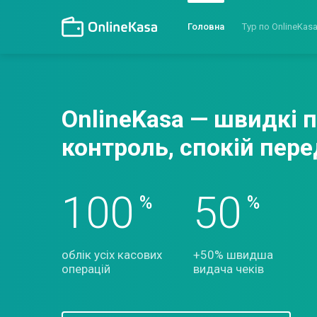
Головна
Тур по OnlineKas
OnlineKasa — швидкі 
контроль, спокій пер
100
50
%
%
облік усіх касових
+50% швидша
операцій
видача чеків