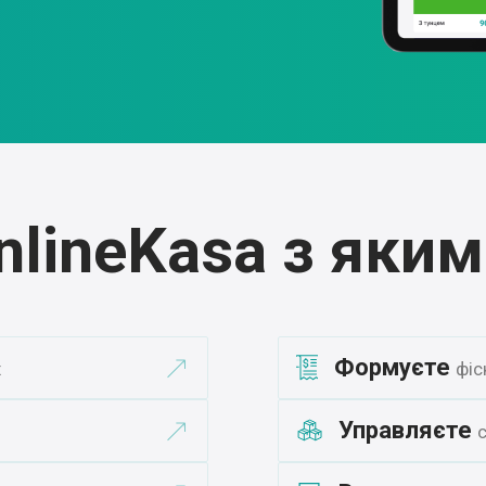
nlineKasa з яким
Формуєте
х
фіс
Управляєте