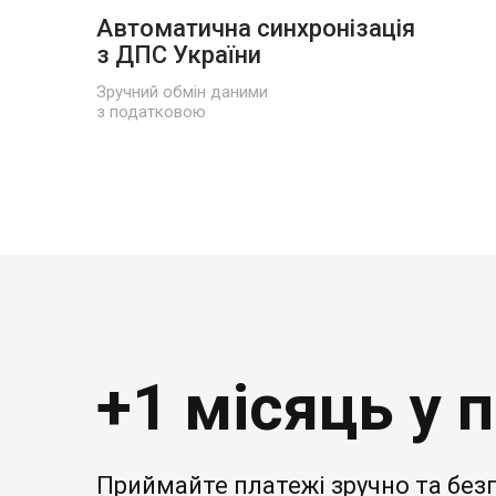
Автоматична синхронізація
з ДПС України
Зручний обмін даними
з податковою
+1 місяць у 
Приймайте платежі зручно та без