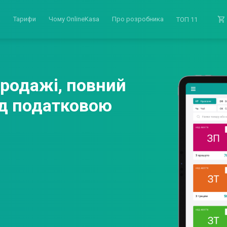
a
Тарифи
Чому OnlineKasa
Про розробника
ТОП 11
продажі, повний
ед податковою