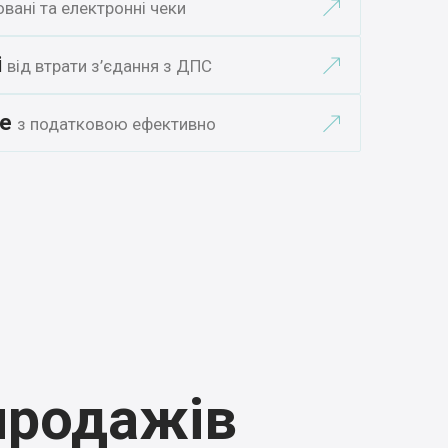
вані та електронні чеки
і
від втрати з’єдання з ДПС
те
з податковою ефективно
продажів