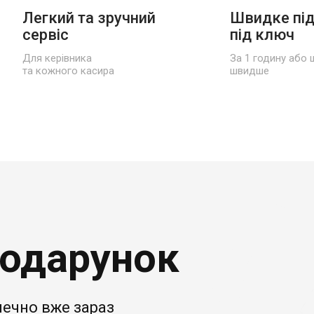
Легкий та зручний
Швидке пі
сервіс
під ключ
Для керівника
За 1 годину або 
та кожного касира
швидше
подарунок
печно вже зараз