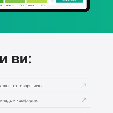
и ви:
кальні та товарні чеки
складом комфортно