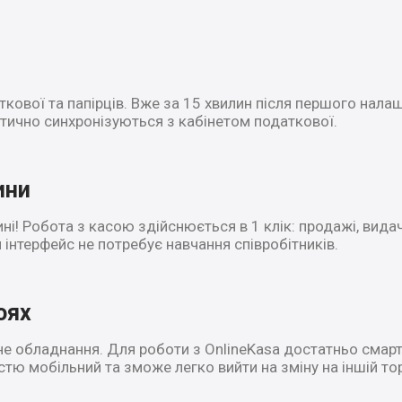
ткової та папірців. Вже за 15 хвилин після першого нала
тично синхронізуються з кабінетом податкової.
ини
ні! Робота з касою здійснюється в 1 клік: продажі, видач
 інтерфейс не потребує навчання співробітників.
оях
не обладнання. Для роботи з OnlineKasa достатньо смар
тю мобільний та зможе легко вийти на зміну на іншій тор