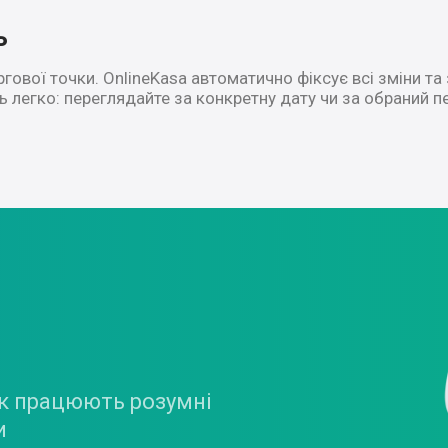
ь
гової точки. OnlineKasa автоматично фіксує всі зміни та 
ь легко: переглядайте за конкретну дату чи за обраний пе
як працюють розумні
и