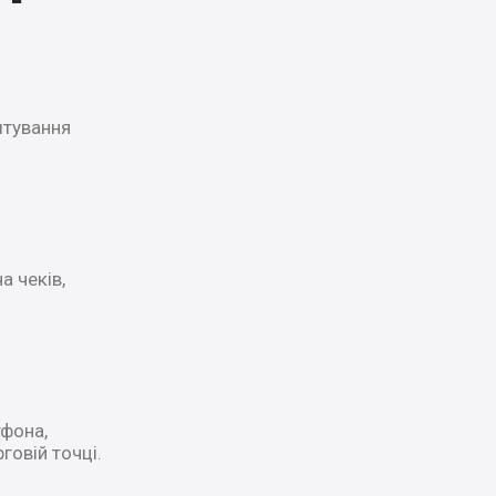
штування
а чеків,
тфона,
говій точці.