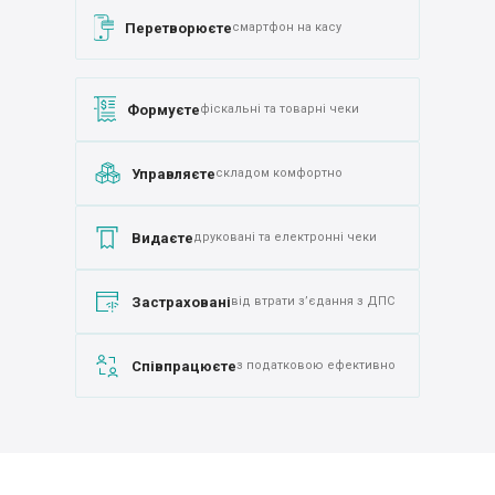
Перетворюєте
смартфон на касу
Формуєте
фіскальні та товарні чеки
Управляєте
складом комфортно
Видаєте
друковані та електронні чеки
Застраховані
від втрати з’єдання з ДПС
Співпрацюєте
з податковою ефективно