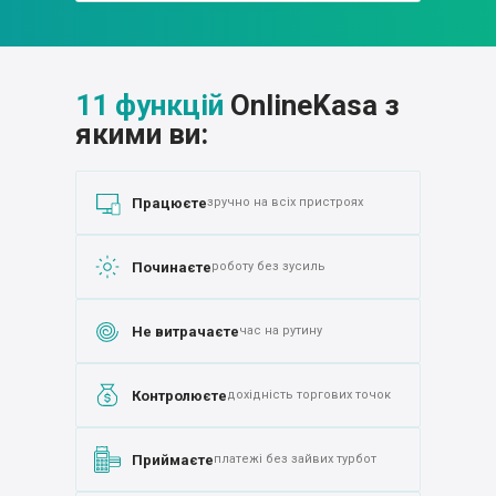
11 функцій
OnlineKasa з
якими ви:
Працюєте
зручно на всіх пристроях
Починаєте
роботу без зусиль
Не витрачаєте
час на рутину
Контролюєте
дохідність торгових точок
Приймаєте
платежі без зайвих турбот